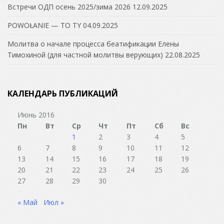
Встречи ОДП осень 2025/зима 2026
12.09.2025
POWOŁANIE — TO TY
04.09.2025
Молитва о начале процесса беатификации Елены
Тимохиной (для частной молитвы верующих)
22.08.2025
КАЛЕНДАРЬ ПУБЛИКАЦИЙ
Июнь 2016
Пн
Вт
Ср
Чт
Пт
Сб
Вс
1
2
3
4
5
6
7
8
9
10
11
12
13
14
15
16
17
18
19
20
21
22
23
24
25
26
27
28
29
30
« Май
Июл »