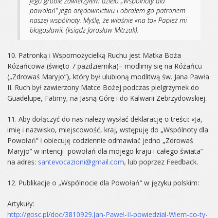
jego grobie zawierzyłem dzieło „Wspólnoty dla
powołań” jego orędownictwu i obrałem go patronem
naszej wspólnoty. Myślę, że właśnie «na to» Papież mi
błogosławił. (ksiądz Jarosław Mitrzak).
10. Patronką i Wspomożycielką Ruchu jest Matka Boża
Różańcowa (święto 7 pazdziernika)– modlimy się na Różańcu
(„Zdrowaś Maryjo”), który był ulubioną modlitwą św. Jana Pawła
II. Ruch był zawierzony Matce Bożej podczas pielgrzymek do
Guadelupe, Fatimy, na Jasną Górę i do Kalwarii Zebrzydowskiej.
11. Aby dołączyć do nas należy wysłać deklarację o treści: «Ja,
imię i nazwisko, miejscowość, kraj, wstępuję do „Wspólnoty dla
Powołań” i obiecuję codziennie odmawiać jedno „Zdrowaś
Maryjo” w intencji powołań dla mojego kraju i całego świata”
na adres:
santevocazioni@gmail.com
, lub poprzez Feedback.
12. Publikacje o „Wspólnocie dla Powołań” w języku polskim:
Artykuły:
http://gosc.pl/doc/3810929.Jan-Pawel-II-powiedzial-Wiem-co-ty-