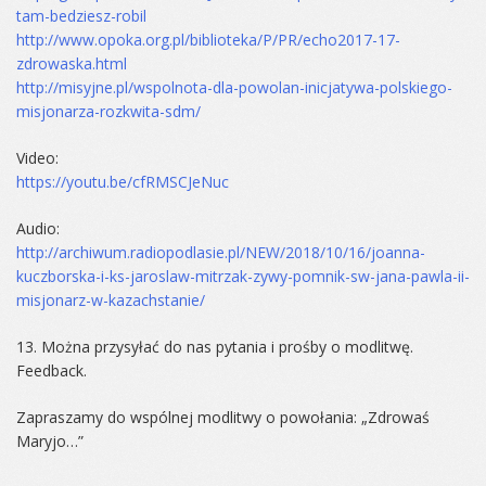
tam-bedziesz-robil
http://www.opoka.org.pl/biblioteka/P/PR/echo2017-17-
zdrowaska.html
http://misyjne.pl/wspolnota-dla-powolan-inicjatywa-polskiego-
misjonarza-rozkwita-sdm/
Video:
https://youtu.be/cfRMSCJeNuc
Audio:
http://archiwum.radiopodlasie.pl/NEW/2018/10/16/joanna-
kuczborska-i-ks-jaroslaw-mitrzak-zywy-pomnik-sw-jana-pawla-ii-
misjonarz-w-kazachstanie/
13. Można przysyłać do nas pytania i prośby o modlitwę.
Feedback.
Zapraszamy do wspólnej modlitwy o powołania: „Zdrowaś
Maryjo…”