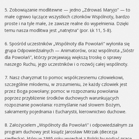
5. Zobowiązanie modlitewne — jedno „Zdrowaś Maryjo” — to
małe ogniwo łączące wszystkich członków Wspólnoty, bardzo
proste i na tyle małe, że zawsze realne do wypełnienia. Dzięki
temu nasza modlitwa jest „natrętna” (por. Łk 11, 5-8).
6. Spośród uczestników „Wspólnoty dla Powołań” wyłoniła się
grupa Odpowiedzialnych — Animatorów, oraz wspólnota „Sióstr
dla Powołań”, którzy przejawiają większą troskę o sprawy
naszego Ruchu, jego uczestników i o rozwój całej wspólnoty.
7. Nasz charyzmat to pomoc współczesnemu człowiekowi,
szczególnie młodemu, w zrozumieniu, że każdy czlowiek jest
przez Boga powołany; pomoc w rozpoznaniu powołania
poprzez przybliżenie środków duchowych warunkujących
rozpoznanie powołania: rozmyślanie nad słowem Bożym,
sakramenty pojednania i Eucharystii, kierownictwo duchowe.
8. Założycielem „Wspólnoty dla Powołań” i odpowiedzialnym za
program duchowy jest ksiądz Jarosław Mitrzak (diecezja
siedlecka), który w 1995 roku wyjechał z Polski by podjąć pracę