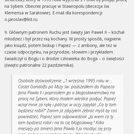
na Syberii. Obecnie pracuje w Stawropolu (diecezja św.
Klemensa w Saratowie). E-mail dla korespondencji:
o.jaroslav@list.ru
.
9. Głównym patronem Ruchu jest święty Jan Paweł II – kochał
młodzież i był przez nią kochany. W prosty sposób, najpierw
jako ksiądz, potem biskup i Papież — z ambony, ale też w
czasie odpoczynku, na przyrodzie, słowem i przykładem
świadczył o Bogu i o drodze człowieka do Boga – o świętości
(święto patronalne 22 pazdziernika).
Osobiste doświadczenie: „1 września 1995 roku w
Castel Gandolfo po Mszy św. podszedłem do Papieża
Jana Pawła II i poprosiłem go o błogosławiemstwo na
pracę na Syberii, którą miałem wkrótce podjąć. Papież
wziął mnie za rękę i patrząc w oczy zapytał: „Co ty tam
będziesz robił?” Zanim ja zdążyłem zebrać myśli by coś
powiedzieć, Papież sam odpowiedział: „Ja wiem co ty
tam będziesz robił i na to cię błogosławię.” Kilka
miesięcy po śmierci Jana Pawła II ja modląc się przy