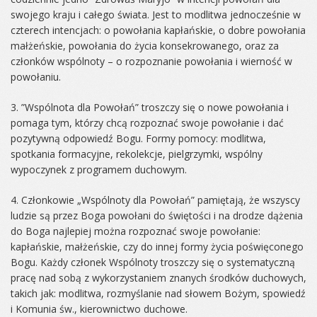
swojego kraju i całego świata. Jest to modlitwa jednocześnie w
czterech intencjach: o powołania kapłańskie, o dobre powołania
małżeńskie, powołania do życia konsekrowanego, oraz za
członków wspólnoty – o rozpoznanie powołania i wierność w
powołaniu.
3. ”Wspólnota dla Powołań” troszczy się o nowe powołania i
pomaga tym, którzy chcą rozpoznać swoje powołanie i dać
pozytywną odpowiedź Bogu. Formy pomocy: modlitwa,
spotkania formacyjne, rekolekcje, pielgrzymki, wspólny
wypoczynek z programem duchowym.
4. Członkowie „Wspólnoty dla Powołań” pamiętają, że wszyscy
ludzie są przez Boga powołani do świętości i na drodze dążenia
do Boga najlepiej można rozpoznać swoje powołanie:
kapłańskie, małżeńskie, czy do innej formy życia poświęconego
Bogu. Każdy członek Wspólnoty troszczy się o systematyczną
pracę nad sobą z wykorzystaniem znanych środków duchowych,
takich jak: modlitwa, rozmyślanie nad słowem Bożym, spowiedź
i Komunia św., kierownictwo duchowe.