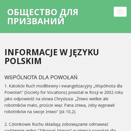
ОБЩЕСТВО ДЛЯ
Toggl
ПРИЗВАНИЙ
navig
Skip
to
INFORMACJE W JĘZYKU
content
POLSKIM
WSPÓLNOTA DLA POWOŁAŃ
1. Katolicki Ruch modlitewny i ewangelizacyjny „Wspólnota dla
Powołań” (Society for Vocations) powstał w Rosji w 2002 roku
jako odpowiedź na słowa Chrystusa: „Żniwo wielkie ale
robotników mało, proście więc Pana żniwa, żeby wyprawił
robotników na swoje żniwo” (Łk 10,2).
2. Członkowie Ruchu składają zobowiązanie odmawiać
codziennie jedno “Zdrowaś Maryjo” w intencji powołań dla