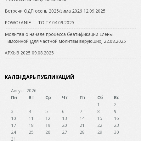
Встречи ОДП осень 2025/зима 2026
12.09.2025
POWOŁANIE — TO TY
04.09.2025
Молитва о начале процесса беатификации Елены
Тимохиной (для частной молитвы верующих)
22.08.2025
АРХЫЗ 2025
09.08.2025
КАЛЕНДАРЬ ПУБЛИКАЦИЙ
Август 2026
Пн
Вт
Ср
Чт
Пт
Сб
Вс
1
2
3
4
5
6
7
8
9
10
11
12
13
14
15
16
17
18
19
20
21
22
23
24
25
26
27
28
29
30
31