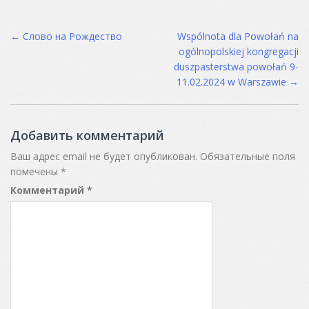
Post
←
Слово на Рождество
Wspólnota dla Powołań na
ogólnopolskiej kongregacji
navigation
duszpasterstwa powołań 9-
11.02.2024 w Warszawie
→
Добавить комментарий
Ваш адрес email не будет опубликован.
Обязательные поля
помечены
*
Комментарий
*