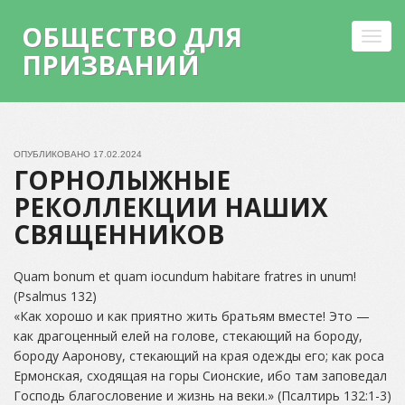
ОБЩЕСТВО ДЛЯ
Toggl
ПРИЗВАНИЙ
navig
Skip
to
content
ОПУБЛИКОВАНО
17.02.2024
ГОРНОЛЫЖНЫЕ
РЕКОЛЛЕКЦИИ НАШИХ
СВЯЩЕННИКОВ
Quam bonum et quam iocundum habitare fratres in unum!
(Psalmus 132)
«Как хорошо и как приятно жить братьям вместе! Это —
как драгоценный елей на голове, стекающий на бороду,
бороду Ааронову, стекающий на края одежды его; как роса
Ермонская, сходящая на горы Сионские, ибо там заповедал
Господь благословение и жизнь на веки.» (Псалтирь 132:1-3)