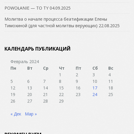
POWOŁANIE — TO TY
04.09.2025
Молитва о начале процесса беатификации Елены
Тимохиной (для частной молитвы верующих)
22.08.2025
КАЛЕНДАРЬ ПУБЛИКАЦИЙ
Февраль 2024
Пн
Вт
Ср
Чт
Пт
Сб
Вс
1
2
3
4
5
6
7
8
9
10
11
12
13
14
15
16
17
18
19
20
21
22
23
24
25
26
27
28
29
« Дек
Мар »