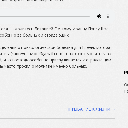
еля — молитесь Литанией Святому Иоанну Павлу II за
особенно за больных и страдающих.
сцелении от онкологической болезни для Елены, которая
итвы (
santevocazioni@gmail.com
), она хочет молиться за
ой, что Господь особенно прислушивается к страдающим.
нь часто просил о молитве именно больных.
Р
О
Р
ПРИЗВАНИЕ К ЖИЗНИ
→