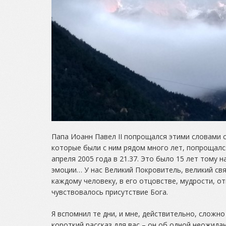
Папа Иоанн Павел II попрощался этими словами с
которые были с ним рядом много лет, попрощался
апреля 2005 года в 21.37. Это было 15 лет тому 
эмоции… У нас Великий Покровитель, великий свя
каждому человеку, в его отцовстве, мудрости, о
чувствовалось присутствие Бога.
Я вспомнил те дни, и мне, действительно, сложн
короткий рассказ для вас – он об одной неожида