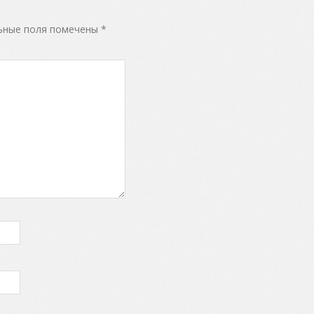
ьные поля помечены
*