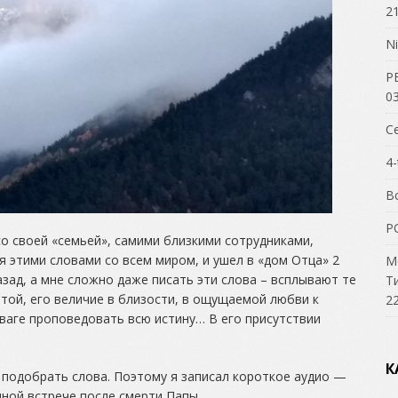
21
Ni
Р
03
С
4-
В
P
о своей «семьей», самими близкими сотрудниками,
 этими словами со всем миром, и ушел в «дом Отца» 2
М
назад, а мне сложно даже писать эти слова – всплывают те
Т
той, его величие в близости, в ощущаемой любви к
22
тваге проповедовать всю истину… В его присутствии
К
о подобрать слова. Поэтому я записал короткое аудио —
нной встрече после смерти Папы.