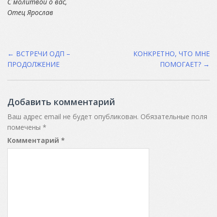
С молитвой о вас,
Отец Ярослав
Post
←
ВСТРЕЧИ ОДП –
КОНКРЕТНО, ЧТО МНЕ
ПРОДОЛЖЕНИЕ
ПОМОГАЕТ?
→
navigation
Добавить комментарий
Ваш адрес email не будет опубликован.
Обязательные поля
помечены
*
Комментарий
*