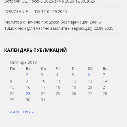
Встречи ОДП осень 2025/зима 2026
12.09.2025
POWOŁANIE — TO TY
04.09.2025
Молитва о начале процесса беатификации Елены
Тимохиной (для частной молитвы верующих)
22.08.2025
КАЛЕНДАРЬ ПУБЛИКАЦИЙ
Октябрь 2018
Пн
Вт
Ср
Чт
Пт
Сб
Вс
1
2
3
4
5
6
7
8
9
10
11
12
13
14
15
16
17
18
19
20
21
22
23
24
25
26
27
28
29
30
31
« Авг
Ноя »