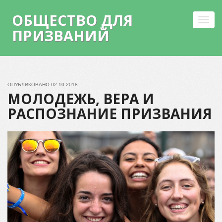
ОБЩЕСТВО ДЛЯ
Toggl
ПРИЗВАНИЙ
navig
Skip
to
content
ОПУБЛИКОВАНО
02.10.2018
МОЛОДЕЖЬ, ВЕРА И
РАСПОЗНАНИЕ ПРИЗВАНИЯ