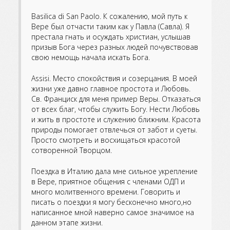
Basilica di San Paolo. К сожалению, мой путь к
Вере был отчасти таким как у Павла (Савла). Я
престала гнать и осуждать христиан, услышав
призыв Бога через разных людей почувствовав
свою немощь начала искать Бога.
Assisi. Место спокойствия и созерцания. В моей
жизни уже давно главное простота и Любовь.
Св. Франциск для меня пример Веры. Отказаться
от всех благ, чтобы служить Богу. Нести Любовь
и жить в простоте и служению ближним. Красота
природы помогает отвлечься от забот и суеты.
Просто смотреть и восхищаться красотой
сотворенной Творцом.
Поездка в Италию дала мне сильное укрепление
в Вере, приятное общения с членами ОДП и
много молитвенного времени. Говорить и
писать о поездки я могу бесконечно много,но
написанное мной наверно самое значимое на
данном этапе жизни.