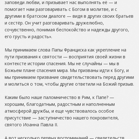
заповеди любви, и призывает нас выполнять её — и
помогает нам разговаривать с Богом в молитве, и с
другими в братском диалоге — видя в других своих братьев
и сестёр. Он учит разговаривать дружелюбно,
сочувственно, понимая беспокойство и надежды другого,
его грусть и радость».
Мы принимаем слова Папы Франциска как укрепление на
пути призвания к святости — восприятия своей жизни в
контексте истории спасения. Мы не случайны — мы в
Божьем плане спасения мира. Мы призваны идти к Богу, и
мы принимаем призвание свидетельствовать перед другими
и молиться о том, чтобы другие ответили на Божий призыв.
Каким было наше паломничество в Рим, к Папе? —
хорошим, благодатным, радостным и наполненным
атмосферой дружбы, и еще чувствовалось особое
присутствие — заступничество нашего покровителя,
святого Иоанна Павла II.
А вот несколько первых воспоминаний — свидетельств