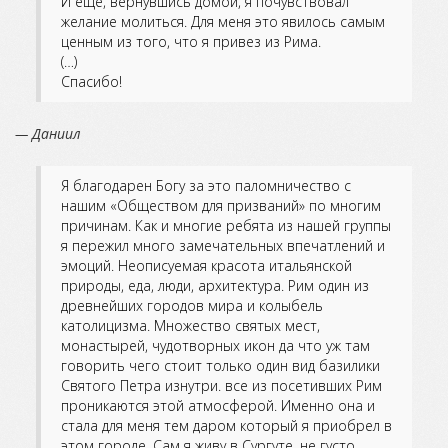
И еще, вернувшись домой, я почувствовал
желание молиться. Для меня это явилось самым
ценным из того, что я привез из Рима.
(…)
Спасибо!
— Даниил
Я благодарен Богу за это паломничество с
нашим «Обществом для призваний» по многим
причинам. Как и многие ребята из нашей группы
я пережил много замечательных впечатлений и
эмоций. Неописуемая красота итальянской
природы, еда, люди, архитектура. Рим один из
древнейших городов мира и колыбель
католицизма. Множество святых мест,
монастырей, чудотворных икон да что уж там
говорить чего стоит только один вид базилики
Святого Петра изнутри. все из посетивших Рим
проникаются этой атмосферой. Именно она и
стала для меня тем даром который я приобрел в
этом городе. Сам я живу в Сургуте, не густо