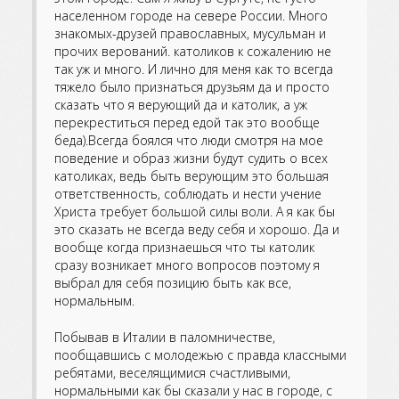
населенном городе на севере России. Много
знакомых-друзей православных, мусульман и
прочих верований. католиков к сожалению не
так уж и много. И лично для меня как то всегда
тяжело было признаться друзьям да и просто
сказать что я верующий да и католик, а уж
перекреститься перед едой так это вообще
беда).Всегда боялся что люди смотря на мое
поведение и образ жизни будут судить о всех
католиках, ведь быть верующим это большая
ответственность, соблюдать и нести учение
Христа требует большой силы воли. А я как бы
это сказать не всегда веду себя и хорошо. Да и
вообще когда признаешься что ты католик
сразу возникает много вопросов поэтому я
выбрал для себя позицию быть как все,
нормальным.
Побывав в Италии в паломничестве,
пообщавшись с молодежью с правда классными
ребятами, веселящимися счастливыми,
нормальными как бы сказали у нас в городе, с