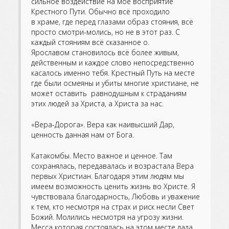
сильное воздействие на мое восприятие
Крестного Пути. Обычно всё проходило
в храме, где перед глазами образ стояния, всё
просто смотри-молись, но не в этот раз. С
каждый стояниям всё сказанное о.
Ярославом становилось всё более живым,
действенным и каждое слово непосредственно
касалось именно тебя. Крестный Путь на месте
где были осмеяны и убиты многие христиане, не
может оставить равнодушным к страданиям
этих людей за Христа, а Христа за нас.
«Вера-Дорога». Вера как наивысший Дар,
ценность данная нам от Бога.
Катакомбы. Место важное и ценное. Там
сохранялась, передавалась и возрастала Вера
первых Христиан. Благодаря этим людям мы
имеем возможность ценить жизнь во Христе. Я
чувствовала благодарность, Любовь и уважение
к тем, кто несмотря на страх и риск несли Свет
Божий. Молились несмотря на угрозу жизни.
Месса которая состоялась на этом месте дала