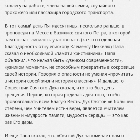
коллегу на работе, члена нашей семьи, случайного
прохожего или пассажира городского транспорта.
В тот самый день Пятидесятницы, несколько раньше, в
проповеди на Мессе в базилике святого Петра, в которой
нам посчастливилось участвовать (за что отдельная
благодарность отцу епископу Клеменсу Пиккелю) Папа
сказал о необходимой «памяти христианина». Папа
объяснил, что нельзя быть «узником современности»,
«узником момента», не способным превратить в сокровище
своей истории. Говорил о опасности не умения «прочитать
в истории своей жизни истории спасения». И дальше, о
Сошествии Святого Духа сказал, что это был день
крещения Церкви, которая родилась для того, чтобы
провозглашать всем Благую Весть. Дух Святой «в большей
степени, чем Учителем истин веры, является Учителем
жизни» и «мудрость памяти, мудрость сердца» — это как
раз Его дары.
И еще Папа сказал, что «Святой Дух напоминает нам о