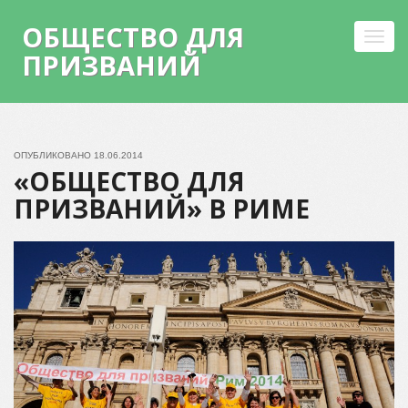
ОБЩЕСТВО ДЛЯ
Toggl
ПРИЗВАНИЙ
navig
Skip
to
content
ОПУБЛИКОВАНО
18.06.2014
«ОБЩЕСТВО ДЛЯ
ПРИЗВАНИЙ» В РИМЕ