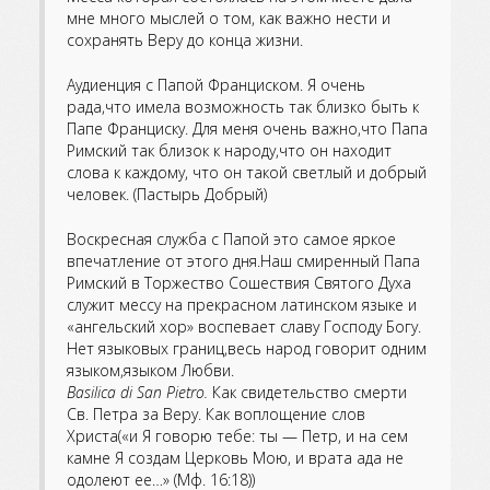
мне много мыслей о том, как важно нести и
сохранять Веру до конца жизни.
Аудиенция с Папой Франциском. Я очень
рада,что имела возможность так близко быть к
Папе Франциску. Для меня очень важно,что Папа
Римский так близок к народу,что он находит
слова к каждому, что он такой светлый и добрый
человек. (Пастырь Добрый)
Воскресная служба с Папой это самое яркое
впечатление от этого дня.Наш смиренный Папа
Римский в Торжество Сошествия Святого Духа
служит мессу на прекрасном латинском языке и
«ангельский хор» воспевает славу Господу Богу.
Нет языковых границ,весь народ говорит одним
языком,языком Любви.
Basilica di San Pietro.
Как свидетельство смерти
Св. Петра за Веру. Как воплощение слов
Христа(«и Я говорю тебе: ты — Петр, и на сем
камне Я создам Церковь Мою, и врата ада не
одолеют ее…» (Мф. 16:18))