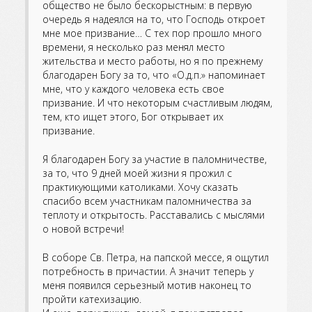
общество не было бескорыстным: в первую
очередь я надеялся на то, что Господь откроет
мне мое призвание… С тех пор прошло много
времени, я несколько раз менял место
жительства и место работы, но я по прежнему
благодарен Богу за то, что «О.д.п.» напоминает
мне, что у каждого человека есть свое
призвание. И что некоторым счастливым людям,
тем, кто ищет этого, Бог открывает их
призвание.
Я благодарен Богу за участие в паломничестве,
за то, что 9 дней моей жизни я прожил с
практикующими католиками. Хочу сказать
спасибо всем участникам паломничества за
теплоту и открытость. Расставались с мыслями
о новой встречи!
В соборе Св. Петра, на папской мессе, я ощутил
потребность в причастии. А значит теперь у
меня появился серьезный мотив наконец то
пройти катехизацию.