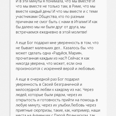
И в эти минуты я понимала, что мы вместе! И
что мы вместе не только там, в Риме, что мы
вместе каждый день! И что мы вместе и с теми
участниками Общества, кто по разным
причинам не смог быть с нами в Италии! И как
бы далеко мы ни были друг от друга, мы
встречаемся ежедневно в этой молитве!
А еще Бог подарил мне уверенность в том, что
не бывает маленьких дел… Казалось бы. что
может сделать одна «Радуйся, Мария»,
прочитанная каждым из нас?! Сейчас я как
никогда уверена, что может, если она
произносится с искренней верой и любовью.
А еще в очередной раз Бог подарил
уверенность в Своей безграничной и
милосердной любви к каждому из нас. Через
людей, которые были рядом, через их
открытость и готовность прийти на помощь в
любую минуту, через их улыбки.Любовь через
приятные сюрпризы, такие, как, например, наши
места на Аудиенции с Папой Франциском, так