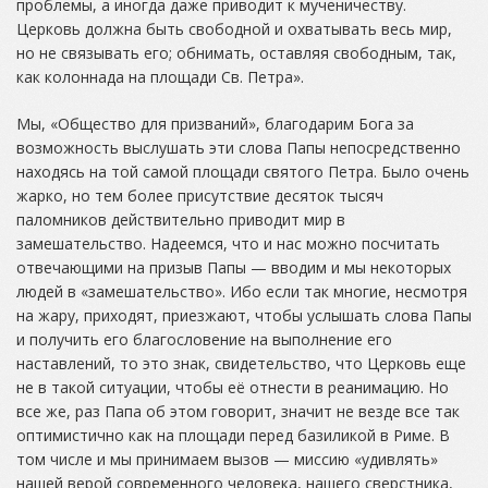
проблемы, а иногда даже приводит к мученичеству.
Церковь должна быть свободной и охватывать весь мир,
но не связывать его; обнимать, оставляя свободным, так,
как колоннада на площади Св. Петра».
Мы, «Общество для призваний», благодарим Бога за
возможность выслушать эти слова Папы непосредственно
находясь на той самой площади святого Петра. Было очень
жарко, но тем более присутствие десяток тысяч
паломников действительно приводит мир в
замешательство. Надеемся, что и нас можно посчитать
отвечающими на призыв Папы — вводим и мы некоторых
людей в «замешательство». Ибо если так многие, несмотря
на жару, приходят, приезжают, чтобы услышать слова Папы
и получить его благословение на выполнение его
наставлений, то это знак, свидетельство, что Церковь еще
не в такой ситуации, чтобы её отнести в реанимацию. Но
все же, раз Папа об этом говорит, значит не везде все так
оптимистично как на площади перед базиликой в Риме. В
том числе и мы принимаем вызов — миссию «удивлять»
нашей верой современного человека, нашего сверстника,