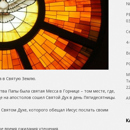
Ni
Р
03
С
4-
В
P
М
а в Святую Землю.
Т
22
а Папы была святая Месса в Горнице – том месте, где,
е на апостолов сошел Святой Дух в день Пятидесятницы.
А
 Святом Духе, которого обещал Иисус послать своим
К
ое время ожидания утешения.