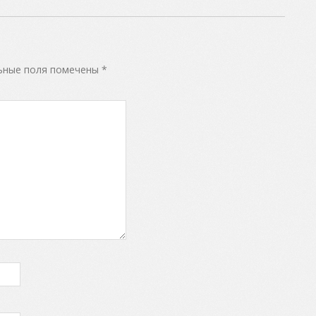
ьные поля помечены
*