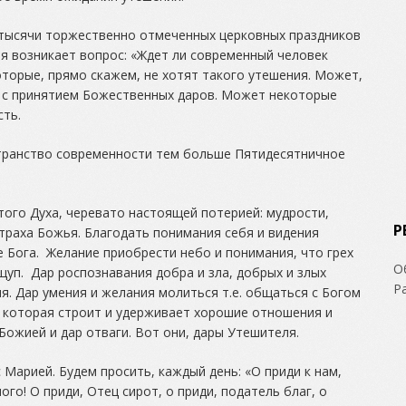
 тысячи торжественно отмеченных церковных праздников
ня возникает вопрос: «Ждет ли современный человек
оторые, прямо скажем, не хотят такого утешения. Может,
е с принятием Божественных даров. Может некоторые
сть.
странство современности тем больше Пятидесятничное
ого Духа, черевато настоящей потерией: мудрости,
Р
страха Божья. Благодать понимания себя и видения
 Бога. Желание приобрести небо и понимания, что грех
О
щуп. Дар роспознавания добра и зла, добрых и злых
Р
я. Дар умения и желания молиться т.е. общаться с Богом
, которая строит и удерживает хорошие отношения и
Божией и дар отваги. Вот они, дары Утешителя.
 Марией. Будем просить, каждый день: «О приди к нам,
ого! О приди, Отец сирот, о приди, податель благ, о