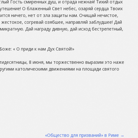
тлый Гость смиренных душ, и отрада нежная! Тихий отдых
е утешение! О блаженный Свет небес, озаряй сердца Твоих
чится ничего, нет от зла защиты нам. Очищай нечистое,
 жестокое, согревай озябшее, направляй заблудшее! Дай
микратную. Дай награду дивную, дай исход бестрепетный,
оже: « О приди к нам Дух Святой!»
ятидесятницы, 8 июня, мы торжественно выразим это наже
другими католическими движениями на площади святого
«Общество для призваний» в Риме
→