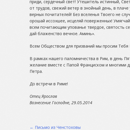
приди, сердечный свет! Утешитель истинный, Све
от трудов, свежий ветер в знойный день, в плач
верных почитателей! Без вселенья Твоего не слу
орошай иссохшее, исцеляй поверженных! Умягчай
всем почитающим упованье твердое, святость се
дай блаженство вечное. Аминь».
Всем Обществом для призваний мы просим Тебя Б
В рамках нашего паломничества в Рим, в день П
желание вместе с Папой Франциском и многими 
Петра.
До встречи в Риме!
Отец Ярослав
Вознесение Господне, 29.05.2014
Post
←
Письмо из Ченстоховы