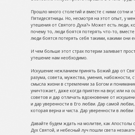
Прошло много столетий и вместе с ними сотни и
Пятидесятницы. Но, несмотря на этот опыт, у ме
утешения от Святого Духа?» Может есть люди, к
почему то, люди боятся потерять что-то, вмест
люди боятся потерять себя такими, какими они е
И чем больше этот страх потерии заливает про
утешение нам необходимо.
Искушение нежланием принять Божий дар от Свят
разума, совета, мужества, умения, набожности, 
смысла жизни в стремлении за Богом и понимание
уничтожает, даже когда приятен на вкус или на о
советов и дар отличать вдохновение от искушени
и дар уверенности в Его любви. Дар самой любви
которая верна и чиста. Дар уверенности в любви 
Давайте будем ждать на молитве, как Апостолы с
Дух Святой, и небесный луч пошли света незакатн