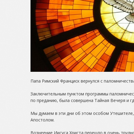
Папа Римский Франциск вернулся с паломничеств
Заключительным пунктом программы паломничеств
по преданию, была совершена Тайная Вечеря и гд
Мы думаем в эти дни об этом особом Утешителе,
Апостолом.
Вознеение Иисуса Христа перешло в очень трудн