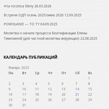
4-ta rocznica Eleny
26.03.2026
Встречи ОДП осень 2025/зима 2026
12.09.2025
POWOŁANIE — TO TY
04.09.2025
Молитва о начале процесса беатификации Елены
Тимохиной (для частной молитвы верующих)
22.08.2025
КАЛЕНДАРЬ ПУБЛИКАЦИЙ
Январь 2023
Пн
Вт
Ср
Чт
Пт
Сб
Вс
1
2
3
4
5
6
7
8
9
10
11
12
13
14
15
16
17
18
19
20
21
22
23
24
25
26
27
28
29
30
31