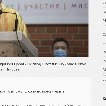
21
Ni
Р
03
С
4-
В
P
приносят реальные плоды. Вот письмо к участникам
гея Петрова:
М
Т
22
варя я был рукоположен во пресвитеры в
К
авания я начинал около десяти лет назад. Желание