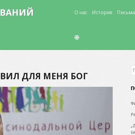
Skip
ЗВАНИЙ
to
О нас
История
Письма
content
S
ВИЛ ДЛЯ МЕНЯ БОГ
fo
П
Ф
Р
„Z
św