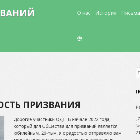
Skip
ЗВАНИЙ
to
О нас
История
Письма
content
S
fo
П
ОСТЬ ПРИЗВАНИЯ
Р
„Z
Дорогие участники ОДП! В начале 2022 года,
św
который для Общества для призваний является
21
юбилейным, 20-тым, я с радостью отправляю вам
мое краткое видеопоздравление и пожелания.