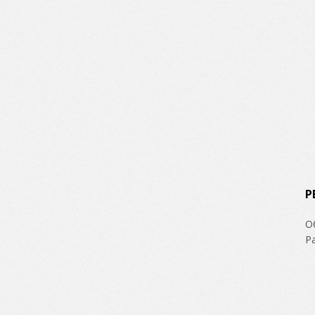
Р
О
Р