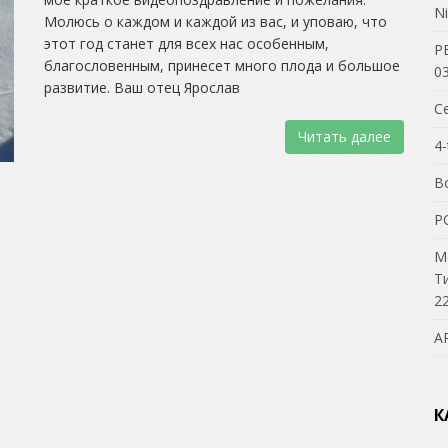
Ni
Молюсь о каждом и каждой из вас, и уповаю, что
этот год станет для всех нас особенным,
Р
благословенным, принесет много плода и большое
03
развитие. Ваш отец Ярослав
С
Читать далее
4-
В
P
М
Т
22
А
К