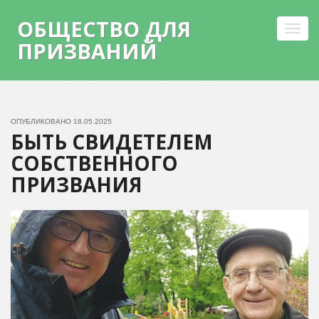
ОБЩЕСТВО ДЛЯ
Toggl
ПРИЗВАНИЙ
navig
Skip
to
content
ОПУБЛИКОВАНО
18.05.2025
БЫТЬ СВИДЕТЕЛЕМ
СОБСТВЕННОГО
ПРИЗВАНИЯ