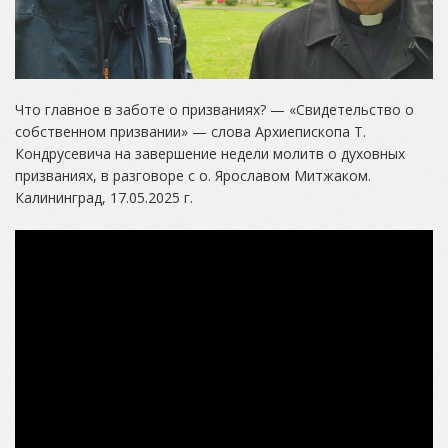
Что главное в заботе о призваниях? — «Свидетельство о
собственном призвании» — слова Архиепископа Т.
Кондрусевича на завершение недели молитв о духовных
призваниях, в разговоре с о. Ярославом Митжаком.
Калининград, 17.05.2025 г.