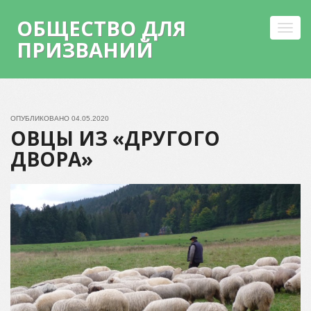
ОБЩЕСТВО ДЛЯ
Toggl
ПРИЗВАНИЙ
navig
Skip
to
content
ОПУБЛИКОВАНО
04.05.2020
ОВЦЫ ИЗ «ДРУГОГО
ДВОРА»