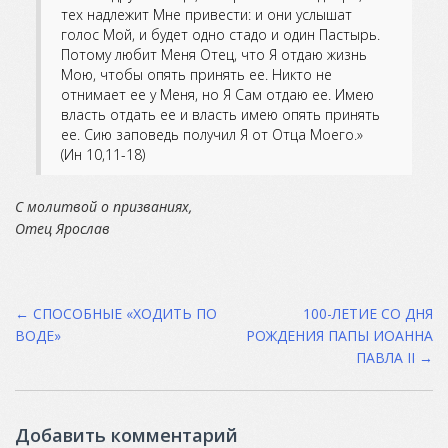
тех надлежит Мне привести: и они услышат
голос Мой, и будет одно стадо и один Пастырь.
Потому любит Меня Отец, что Я отдаю жизнь
Мою, чтобы опять принять ее. Никто не
отнимает ее у Меня, но Я Сам отдаю ее. Имею
власть отдать ее и власть имею опять принять
ее. Сию заповедь получил Я от Отца Моего.»
(Ин 10,11-18)
С молитвой о призваниях,
Отец Ярослав
Post
←
СПОСОБНЫЕ «ХОДИТЬ ПО
100-ЛЕТИЕ СО ДНЯ
ВОДЕ»
РОЖДЕНИЯ ПАПЫ ИОАННА
navigation
ПАВЛА II
→
Добавить комментарий