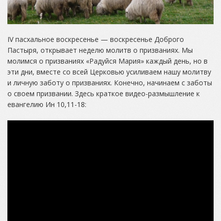
IV пасхальное воскресенье — воскресенье Доброго
Пастыря, открывает неделю молитв о призваниях. Мы
молимся о призваниях «Радуйся Мария» каждый день, но в
эти дни, вместе со всей Церковью усиливаем нашу молитву
и личную заботу о призваниях. Конечно, начинаем с заботы
о своем призвании. Здесь краткое видео-размышление к
евангелию Ин 10,11-18: