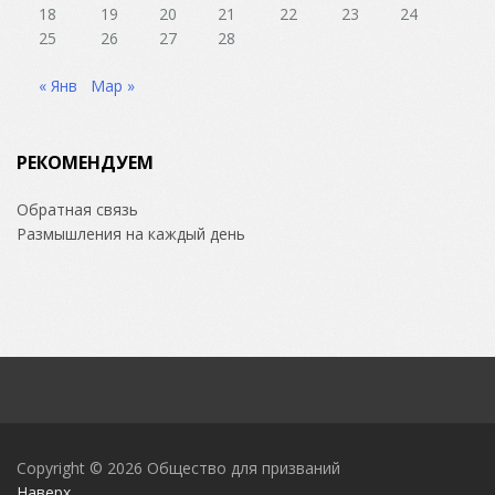
18
19
20
21
22
23
24
25
26
27
28
« Янв
Мар »
РЕКОМЕНДУЕМ
Обратная связь
Размышления на каждый день
Copyright © 2026
Общество для призваний
Наверх