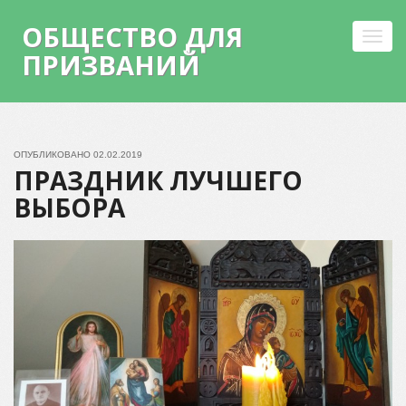
ОБЩЕСТВО ДЛЯ
Toggl
ПРИЗВАНИЙ
navig
Skip
to
content
ОПУБЛИКОВАНО
02.02.2019
ПРАЗДНИК ЛУЧШЕГО
ВЫБОРА