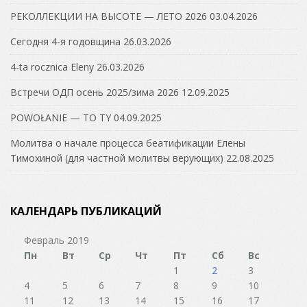
РЕКОЛЛЕКЦИИ НА ВЫСОТЕ — ЛЕТО 2026
03.04.2026
Сегодня 4-я годовщина
26.03.2026
4-ta rocznica Eleny
26.03.2026
Встречи ОДП осень 2025/зима 2026
12.09.2025
POWOŁANIE — TO TY
04.09.2025
Молитва о начале процесса беатификации Елены
Тимохиной (для частной молитвы верующих)
22.08.2025
КАЛЕНДАРЬ ПУБЛИКАЦИЙ
Февраль 2019
Пн
Вт
Ср
Чт
Пт
Сб
Вс
1
2
3
4
5
6
7
8
9
10
11
12
13
14
15
16
17