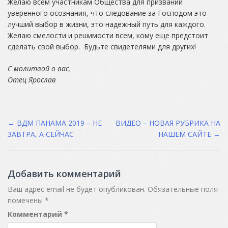
Желаю всем участникам Общества для призваний
уверенного осознания, что следование за Господом это
лучший выбор в жизни, это надежный путь для каждого.
Желаю смелости и решимости всем, кому еще предстоит
сделать свой выбор. Будьте свидетелями для других!
С молитвой о вас,
Отец Ярослав
Post
←
ВДМ ПАНАМА 2019 – НЕ
ВИДЕО – НОВАЯ РУБРИКА НА
ЗАВТРА, А СЕЙЧАС
НАШЕМ САЙТЕ
→
navigation
Добавить комментарий
Ваш адрес email не будет опубликован.
Обязательные поля
помечены
*
Комментарий
*