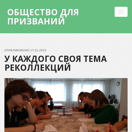
ОБЩЕСТВО ДЛЯ
Toggl
ПРИЗВАНИЙ
navig
Skip
to
content
ОПУБЛИКОВАНО
17.01.2019
У КАЖДОГО СВОЯ ТЕМА
РЕКОЛЛЕКЦИЙ