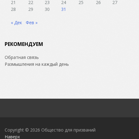
21
22
23
24
25
26
27
28
29
30
31
« Дек
Фев »
РЕКОМЕНДУЕМ
Обратная связь
Размышления на каждый день
Copyright © 2026
Общество для призваний
Наверх