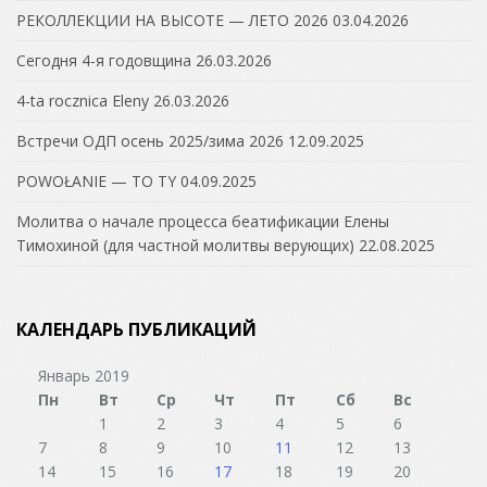
РЕКОЛЛЕКЦИИ НА ВЫСОТЕ — ЛЕТО 2026
03.04.2026
Сегодня 4-я годовщина
26.03.2026
4-ta rocznica Eleny
26.03.2026
Встречи ОДП осень 2025/зима 2026
12.09.2025
POWOŁANIE — TO TY
04.09.2025
Молитва о начале процесса беатификации Елены
Тимохиной (для частной молитвы верующих)
22.08.2025
КАЛЕНДАРЬ ПУБЛИКАЦИЙ
Январь 2019
Пн
Вт
Ср
Чт
Пт
Сб
Вс
1
2
3
4
5
6
7
8
9
10
11
12
13
14
15
16
17
18
19
20