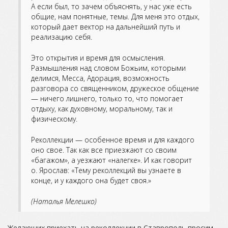
А если был, то зачем объяснять, у нас уже есть
общие, нам понятные, темы. Для меня это отдых,
который дает вектор на дальнейший путь и
реализацию себя.
Это открытия и время для осмысления.
Размышления над словом Божьим, которыми
делимся, Месса, Адорация, возможность
разговора со священником, дружеское общение
— ничего лишнего, только то, что помогает
отдыху, как духовному, моральному, так и
физическому.
Реколлекции — особенное время и для каждого
оно свое. Так как все приезжают со своим
«багажом», а уезжают «налегке». И как говорит
о. Ярослав: «Тему реколлекций вы узнаете в
конце, и у каждого она будет своя.»
(Наталья Мелешко)
Желающих приехать на реколлекции в Ставрополь просим