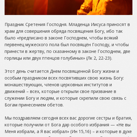
Праздник Сретения Господня. Младенца Иисуса приносят в
храм для совершения обряда посвящения Богу, ибо так
было «предписано в законе Господнем, чтобы всякий
первенец мужеского пола был посвящён Господу, и чтобы
принести в жертву, по сказанному в законе Господнем, две
горлицы или двух птенцов голубиных» (Лк 2, 22-23).
Этот день считается Днем посвященной Богу жизни и
особым праздником всех посвятивших свою жизнь Богу:
монашествующих, членов церковных институтов и
движений – всех, которые открыли свое призвание в
служении Богу и людям, и которые скрепили свою связь с
Богам принесением обетов.
Мы поздравляем сегодня всех вас дорогие сестры и братия,
которые получили от Бога дар особого избрания — «Не вы
Меня избрали, а Я вас избрал» (Ин 15,16) – и которые в духе