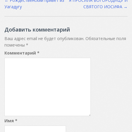
Post
←
Рождественский привет из
Я ПРОСИЛА БОГОРОДИЦУ И
Уагадугу
СВЯТОГО ИОСИФА
→
navigation
Добавить комментарий
Ваш адрес email не будет опубликован.
Обязательные поля
помечены
*
Комментарий
*
Имя
*