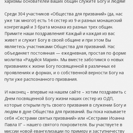
харизмы основателей ваших общин служите Богу и людям!
Среди 304 участников «Общества для призваний» (да, нас
уже так много!) есть 14 сестер из 9-и разных монашеский
конгрегаций и 3 брата монаха из разных трех общин.
Примите наши поздравления! Каждый и каждая из вас
живет и служит Богу в своей общине и при этом Вы
являетесь участниками Общества для призваний. Нас
объединяет постоянная — ежедневная, простая по форме
молитва «Радуйся Мария». Мы вместе заботимся о новых
призваниях к жизни Богу посвященной в различных её
проявлениях и формах, и о собственной верности Богу на
пути уже распознанного призвания.
И наконец – впервые на нашем сайте – хотим поздравить с
Днем посвященной Богу жизни наших сестер из ОДП,
которые открыли путь своего призвания в служении Богу и
людям в духе Общества для призваний. Вы пока называете
себя «Сестрами святых призваний» или «Сестрами Иоанна
Павла II” – нашего святого покровителя. Вы участвуете в
миссии новой евангелизации по примеру и заступничеству