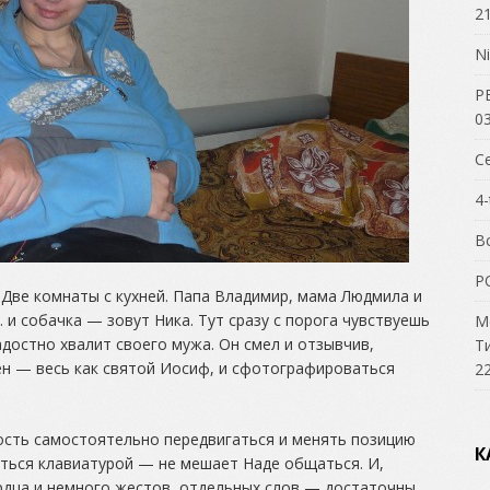
21
Ni
Р
03
С
4-
В
P
Две комнаты с кухней. Папа Владимир, мама Людмила и
и собачка — зовут Ника. Тут сразу с порога чувствуешь
М
адостно хвалит своего мужа. Он смел и отзывчив,
Т
ен — весь как святой Иосиф, и сфотографироваться
22
ость самостоятельно передвигаться и менять позицию
К
аться клавиатурой — не мешает Наде общаться. И,
ердца и немного жестов, отдельных слов — достаточны,