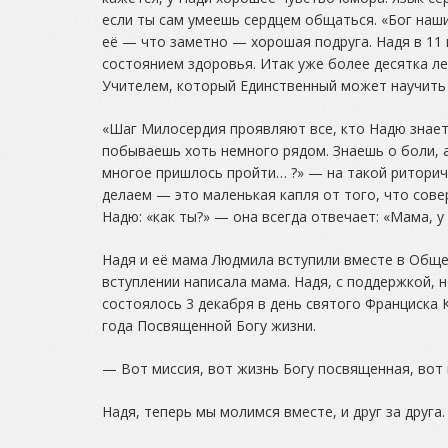
если ты сам умеешь сердцем общаться. «Бог наш
её — что заметно — хорошая подруга. Надя в 11 
состоянием здоровья. Итак уже более десятка ле
Учителем, который Единственный может научить 
«Шаг Милосердия проявляют все, кто Надю знает:
побываешь хоть немного рядом. Знаешь о боли, а
многое пришлось пройти… ?» — на такой риторич
делаем — это маленькая капля от того, что сове
Надю: «как ты?» — она всегда отвечает: «Мама, у
Надя и её мама Людмила вступили вместе в Обще
вступлении написала мама. Надя, с поддержкой, 
состоялось 3 декабря в день святого Франциска 
года Посвященной Богу жизни.
— Вот миссия, вот жизнь Богу посвященная, вот 
Надя, теперь мы молимся вместе, и друг за друга.