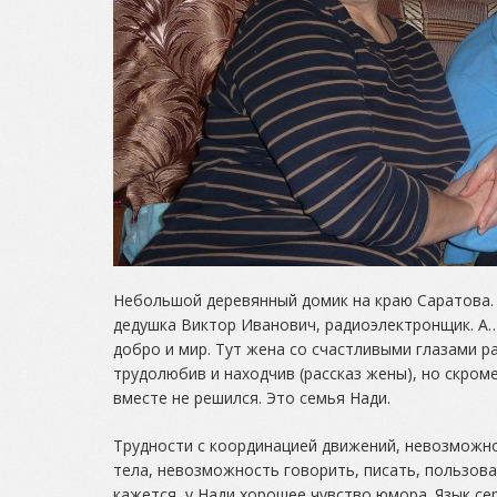
Небольшой деревянный домик на краю Саратова. 
дедушка Виктор Иванович, радиоэлектронщик. А… 
добро и мир. Тут жена со счастливыми глазами р
трудолюбив и находчив (рассказ жены), но скром
вместе не решился. Это семья Нади.
Трудности с координацией движений, невозможн
тела, невозможность говорить, писать, пользов
кажется, у Нади хорошее чувство юмора. Язык с