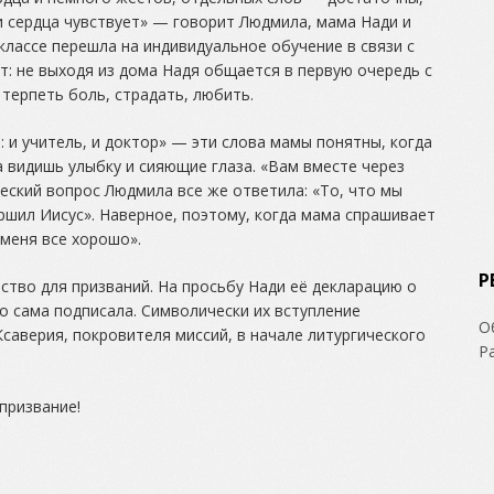
и сердца чувствует» — говорит Людмила, мама Нади и
классе перешла на индивидуальное обучение в связи с
т: не выходя из дома Надя общается в первую очередь с
терпеть боль, страдать, любить.
 и учитель, и доктор» — эти слова мамы понятны, когда
 видишь улыбку и сияющие глаза. «Вам вместе через
еский вопрос Людмила все же ответила: «То, что мы
ршил Иисус». Наверное, поэтому, когда мама спрашивает
 меня все хорошо».
Р
ство для призваний. На просьбу Нади её декларацию о
но сама подписала. Символически их вступление
О
Ксаверия, покровителя миссий, в начале литургического
Р
призвание!