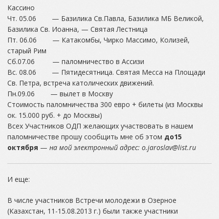
Кассино
Чт. 05.06 — Базилика Св.Павла, Базилика МБ Великой,
Базилика Св. Иоанна, — Святая Леcтница
Пт. 06.06 — Катакомбы, Чирко Массимо, Колизей,
старый Рим
Сб.07.06 — паломничество в Ассизи
Вс. 08.06 — Пятидесятница. Святая Месса на Площади
Св. Петра, встреча католических движений.
Пн.09.06 — вылет в Москву
Стоимость паломничества 300 евро + билеты (из Москвы
ок. 15.000 руб. + до Москвы)
Всех Участников ОДП желающих участвовать в нашем
паломничестве прошу сообщить мне об этом
до15
октября
—
на мой электронный адрес:
o
.
jaroslav
@
list
.
ru
И еще:
В числе участников Встречи молодежи в Озерное
(Казахстан, 11-15.08.2013 г.) были также участники