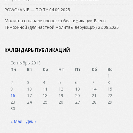
POWOŁANIE — TO TY
04.09.2025
Молитва о начале процесса беатификации Елены
Тимохиной (для частной молитвы верующих)
22.08.2025
КАЛЕНДАРЬ ПУБЛИКАЦИЙ
Сентябрь 2013
Пн
Вт
Ср
Чт
Пт
Сб
Вс
1
2
3
4
5
6
7
8
9
10
11
12
13
14
15
16
17
18
19
20
21
22
23
24
25
26
27
28
29
30
« Май
Дек »