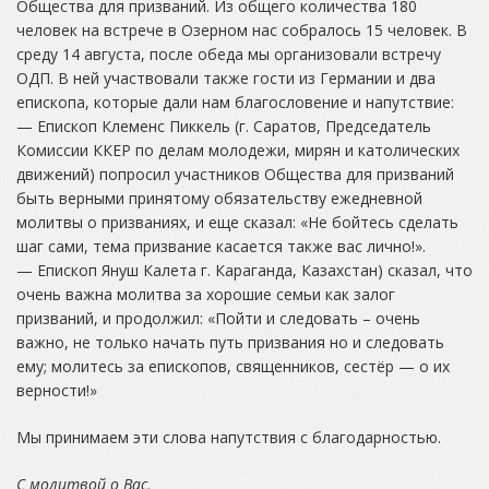
Общества для призваний. Из общего количества 180
человек на встрече в Озерном нас собралось 15 человек. В
среду 14 августа, после обеда мы организовали встречу
ОДП. В ней участвовали также гости из Германии и два
епископа, которые дали нам благословение и напутствие:
— Епископ Клеменс Пиккель (г. Саратов, Председатель
Комиссии ККЕР по делам молодежи, мирян и католических
движений) попросил участников Общества для призваний
быть верными принятому обязательству ежедневной
молитвы о призваниях, и еще сказал: «Не бойтесь сделать
шаг сами, тема призвание касается также вас лично!».
— Епископ Януш Калета г. Караганда, Казахстан) сказал, что
очень важна молитва за хорошие семьи как залог
призваний, и продолжил: «Пойти и следовать – очень
важно, не только начать путь призвания но и следовать
ему; молитесь за епископов, священников, сестёр — о их
верности!»
Мы принимаем эти слова напутствия с благодарностью.
С молитвой о Вас,