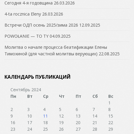
Сегодня 4-я годовщина
26.03.2026
4-ta rocznica Eleny
26.03.2026
Встречи ОДП осень 2025/зима 2026
12.09.2025
POWOŁANIE — TO TY
04.09.2025
Молитва о начале процесса беатификации Елены
Тимохиной (для частной молитвы верующих)
22.08.2025
КАЛЕНДАРЬ ПУБЛИКАЦИЙ
Сентябрь 2024
Пн
Вт
Ср
Чт
Пт
Сб
Вс
1
2
3
4
5
6
7
8
9
10
11
12
13
14
15
16
17
18
19
20
21
22
23
24
25
26
27
28
29