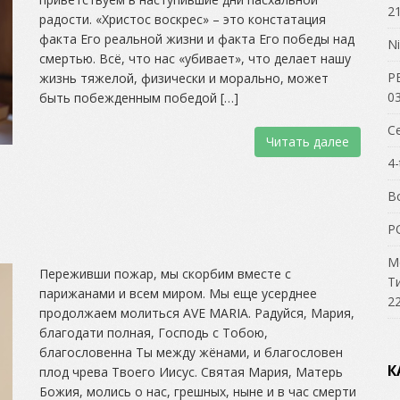
21
радости. «Христос воскрес» – это констатация
факта Его реальной жизни и факта Его победы над
Ni
смертью. Всё, что нас «убивает», что делает нашу
Р
жизнь тяжелой, физически и морально, может
03
быть побежденным победой […]
С
Читать далее
4-
В
P
М
Переживши пожар, мы скорбим вместе с
Т
парижанами и всем миром. Мы еще усерднее
22
продолжаем молиться AVE MARIA. Радуйся, Мария,
благодати полная, Господь с Тобою,
благословенна Ты между жёнами, и благословен
К
плод чрева Твоего Иисус. Святая Мария, Матерь
Божия, молись о нас, грешных, ныне и в час смерти