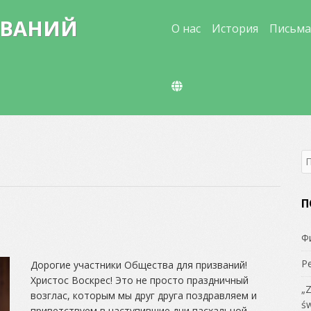
Skip
ЗВАНИЙ
to
О нас
История
Письма
content
S
fo
П
Ф
Р
Дорогие участники Общества для призваний!
Христос Воскрес! Это не просто праздничный
„Z
возглас, которым мы друг друга поздравляем и
św
приветствуем в наступившие дни пасхальной